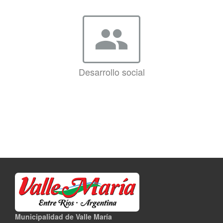
group
Desarrollo social
Municipalidad de Valle María