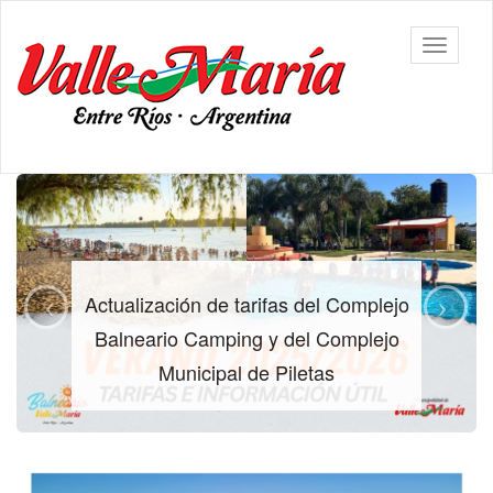
Ir
al
Municipalidad
Mostrar/
contenido
de Valle
barra
principal
María
de
navegac
Contenido
principal
Actualización de tarifas del Complejo
Balneario Camping y del Complejo
Municipal de Piletas