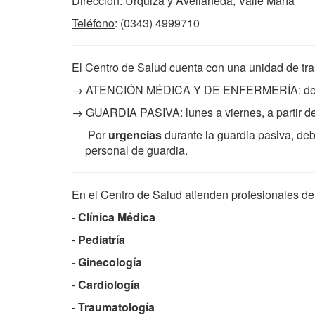
Dirección
: Urquiza y Avellaneda, Valle María
Teléfono
: (0343) 4999710
El Centro de Salud cuenta con una unidad de tras
→ ATENCIÓN MÉDICA Y DE ENFERMERÍA: de lun
→ GUARDIA PASIVA: lunes a viernes, a partir de
Por
urgencias
durante la guardia pasiva, deb
personal de guardia.
En el Centro de Salud atienden profesionales de
-
Clínica Médica
-
Pediatría
-
Ginecología
-
Cardiología
-
Traumatología