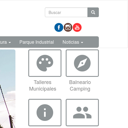
Formulario
Buscar
de
prueba
búsqueda
tura
Parque Industrial
Noticias
palette
explore
Talleres
Balneario
Municipales
Camping
info
group