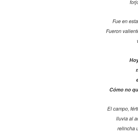
for
Fue en esta
Fueron valient
Hoy
m
Cómo no que
El campo, fért
lluvia al 
relincha 