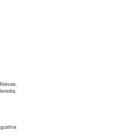
 Nievas,
Heredia,
gustina