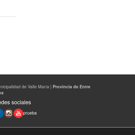
nicipalidad de Valle María |
Provincia de Entre
os
des sociales
prueba