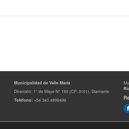
Municipalidad de Valle María
Mu
Rí
Dirección: 1° de Mayo N° 150 (CP: 3101), Diamante
Re
Teléfono:
+54 343 4999496