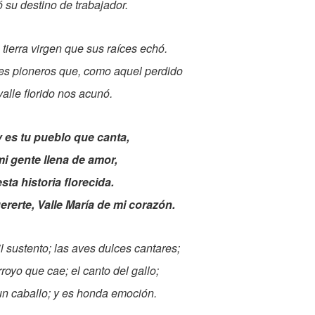
jó su destino de trabajador.
 tierra virgen que sus raíces echó.
es pioneros que, como aquel perdido
valle florido nos acunó.
 es tu pueblo que canta,
i gente llena de amor,
esta historia florecida.
rerte, Valle María de mi corazón.
il sustento; las aves dulces cantares;
arroyo que cae; el canto del gallo;
un caballo; y es honda emoción.