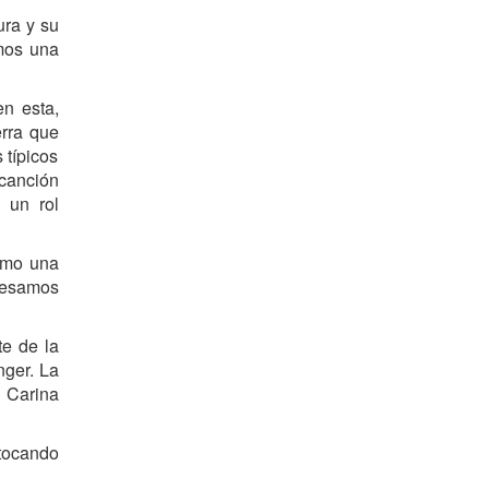
ura y su
amos una
n esta,
erra que
 típicos
canción
 un rol
como una
resamos
te de la
nger. La
 Carina
tocando