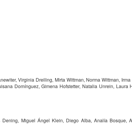
ewiter, Virginia Dreiling, Mirta Wittman, Norma Wittman, Irma
uisana Domínguez, Gimena Hofstetter, Natalia Unrein, Laura 
as Dening, Miguel Ángel Klein, Diego Alba, Analía Bosque, A