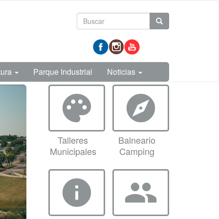
Formulario
Buscar
de
prueba
búsqueda
tura
Parque Industrial
Noticias
palette
explore
Talleres
Balneario
Municipales
Camping
info
group