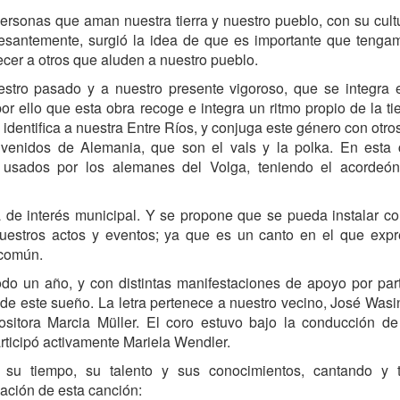
ersonas que aman nuestra tierra y nuestro pueblo, con su cult
incesantemente, surgió la idea de que es importante que teng
cer a otros que aluden a nuestro pueblo.
stro pasado y a nuestro presente vigoroso, que se integra e
por ello que esta obra recoge e integra un ritmo propio de la ti
identifica a nuestra Entre Ríos, y conjuga este género con otros
 venidos de Alemania, que son el vals y la polka. En esta 
e usados por los alemanes del Volga, teniendo el acordeón
a de interés municipal. Y se propone que se pueda instalar 
uestros actos y eventos; ya que es un canto en el que exp
r común.
do un año, y con distintas manifestaciones de apoyo por par
 de este sueño. La letra pertenece a nuestro vecino, José Wasi
itora Marcia Müller. El coro estuvo bajo la conducción de
rticipó activamente Mariela Wendler.
su tiempo, su talento y sus conocimientos, cantando y 
eación de esta canción: