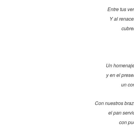
Entre tus ve
Y al renace
cubre
Un homenaje 
y en el pres
un cor
Con nuestros braz
el pan servi
con pue