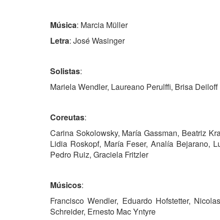
Música
: Marcia Müller
Letra
: José Wasinger
Solistas
:
Mariela Wendler, Laureano Perulffi, Brisa Deiloff
Coreutas
:
Carina Sokolowsky, María Gassman, Beatriz Kran
Lidia Roskopf, María Feser, Analía Bejarano, L
Pedro Ruiz, Graciela Fritzler
Músicos
:
Francisco Wendler, Eduardo Hofstetter, Nicol
Schreider, Ernesto Mac Yntyre