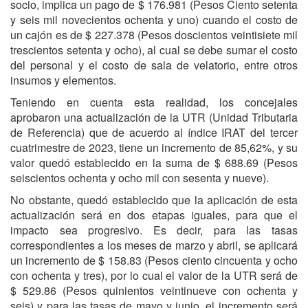
socio, implica un pago de $ 176.981 (Pesos Ciento setenta
y seis mil novecientos ochenta y uno) cuando el costo de
un cajón es de $ 227.378 (Pesos doscientos veintisiete mil
trescientos setenta y ocho), al cual se debe sumar el costo
del personal y el costo de sala de velatorio, entre otros
insumos y elementos.
Teniendo en cuenta esta realidad, los concejales
aprobaron una actualización de la UTR (Unidad Tributaria
de Referencia) que de acuerdo al índice IRAT del tercer
cuatrimestre de 2023, tiene un incremento de 85,62%, y su
valor quedó establecido en la suma de $ 688.69 (Pesos
seiscientos ochenta y ocho mil con sesenta y nueve).
No obstante, quedó establecido que la aplicación de esta
actualización será en dos etapas iguales, para que el
impacto sea progresivo. Es decir, para las tasas
correspondientes a los meses de marzo y abril, se aplicará
un incremento de $ 158.83 (Pesos ciento cincuenta y ocho
con ochenta y tres), por lo cual el valor de la UTR será de
$ 529.86 (Pesos quinientos veintinueve con ochenta y
seis) y para las tasas de mayo y junio, el incremento será