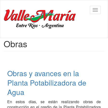
Ir
al
Municipalidad
Mostrar/
contenido
de Valle
barra
principal
María
de
navegac
Contenido
Obras
principal
Obras y avances en la
Planta Potabilizadora de
Agua
En estos días, se están realizando obras de
construcción en el predio de la Planta Potabilizadora