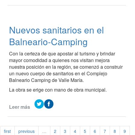
Obras
en
el
Balneario-
Nuevos sanitarios en el
Camping
Balneario-Camping
Con la certeza de que apostar al turismo y brindar
mayor comodidad a quienes nos visitan mejora
nuestra posición en la región, se comenzó a construir
un nuevo cuerpo de sanitarios en el Complejo
Balneario Camping de Valle María.
La obra se erige con mano de obra municipal.
Leer más
de
Nuevos
sanitarios
en
first
previous
…
2
3
4
5
6
7
8
9
el