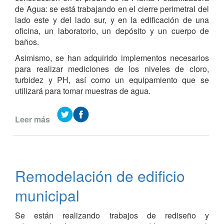
de Agua: se está trabajando en el cierre perimetral del
lado este y del lado sur, y en la edificación de una
oficina, un laboratorio, un depósito y un cuerpo de
baños.
Asimismo, se han adquirido implementos necesarios
para realizar mediciones de los niveles de cloro,
turbidez y PH, así como un equipamiento que se
utilizará para tomar muestras de agua.
Leer más
de
Obras
y
avances
en
Remodelación de edificio
la
Planta
municipal
Potabilizadora
de
Se están realizando trabajos de rediseño y
Agua