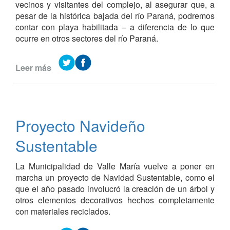
vecinos y visitantes del complejo, al asegurar que, a
pesar de la histórica bajada del río Paraná, podremos
contar con playa habilitada – a diferencia de lo que
ocurre en otros sectores del río Paraná.
Leer más
de
Preparan
el
lanzamiento
de
Proyecto Navideño
la
temporada
Sustentable
de
verano
La Municipalidad de Valle María vuelve a poner en
en
marcha un proyecto de Navidad Sustentable, como el
el
que el año pasado involucró la creación de un árbol y
Balneario-
otros elementos decorativos hechos completamente
Camping
con materiales reciclados.