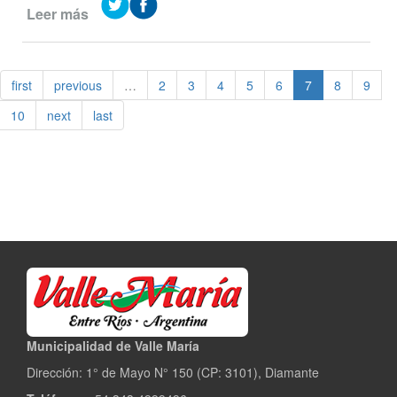
Leer más
de
Mejoras
en
el
first
previous
…
2
3
4
5
6
7
8
9
predio
del
10
next
last
antiguo
basural
y
en
el
cauce
del
arroyo
Crespo
Municipalidad de Valle María
Dirección: 1° de Mayo N° 150 (CP: 3101), Diamante