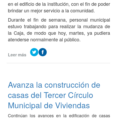
en el edificio de la institución, con el fin de poder
brindar un mejor servicio a la comunidad.
Durante el fin de semana, personal municipal
estuvo trabajando para realizar la mudanza de
la Caja, de modo que hoy, martes, ya pudiera
atenderse normalmente al público.
Leer más
de
El
ingreso
a
Caja
Avanza la construcción de
se
realiza
casas del Tercer Círculo
por
calle
Municipal de Viviendas
1º
de
Continúan los avances en la edificación de casas