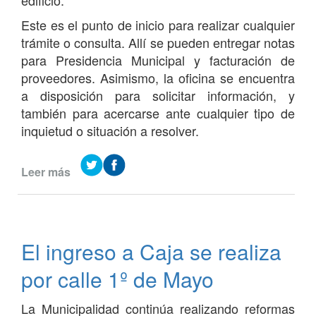
edificio.
Este es el punto de inicio para realizar cualquier
trámite o consulta. Allí se pueden entregar notas
para Presidencia Municipal y facturación de
proveedores. Asimismo, la oficina se encuentra
a disposición para solicitar información, y
también para acercarse ante cualquier tipo de
inquietud o situación a resolver.
Leer más
de
Reubicación
de
Mesa
de
El ingreso a Caja se realiza
Entrada
en
por calle 1º de Mayo
la
Municipalidad
La Municipalidad continúa realizando reformas