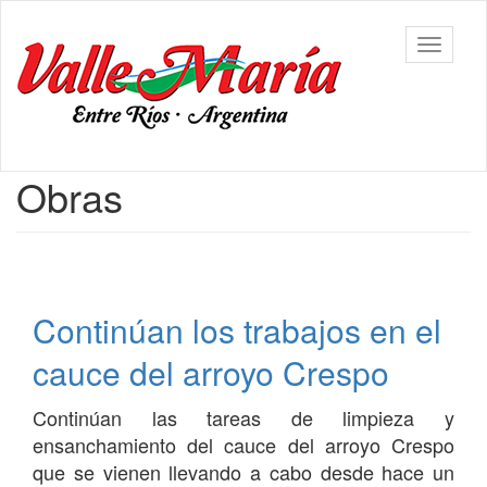
Ir
al
Municipalidad
Mostrar/
contenido
de Valle
barra
principal
María
de
navegac
Contenido
Obras
principal
Continúan los trabajos en el
cauce del arroyo Crespo
Continúan las tareas de limpieza y
ensanchamiento del cauce del arroyo Crespo
que se vienen llevando a cabo desde hace un