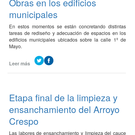
Obras en los edificios
jóvenes
un
municipales
espacio
pensado
En estos momentos se están concretando distintas
para
tareas de rediseño y adecuación de espacios en los
ellos
edificios municipales ubicados sobre la calle 1º de
Mayo.
Leer más
de
Obras
en
los
edificios
Etapa final de la limpieza y
municipales
ensanchamiento del Arroyo
Crespo
Las labores de ensanchamiento y limpieza del cauce