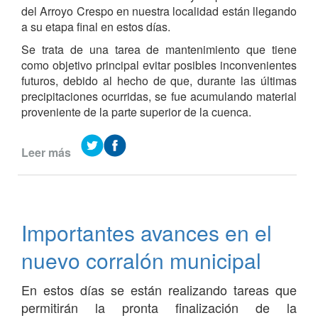
del Arroyo Crespo en nuestra localidad están llegando
a su etapa final en estos días.
Se trata de una tarea de mantenimiento que tiene
como objetivo principal evitar posibles inconvenientes
futuros, debido al hecho de que, durante las últimas
precipitaciones ocurridas, se fue acumulando material
proveniente de la parte superior de la cuenca.
Leer más
de
Etapa
final
de
la
Importantes avances en el
limpieza
y
nuevo corralón municipal
ensanchamiento
del
En estos días se están realizando tareas que
Arroyo
permitirán la pronta finalización de la
Crespo