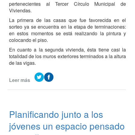
Mayo
pertenecientes al Tercer Círculo Municipal de
Viviendas.
La primera de las casas que fue favorecida en el
sorteo ya se encuentra en la etapa de terminaciones:
en estos momentos se está realizando la pintura y
colocando el piso.
En cuanto a la segunda vivienda, ésta tiene casi la
totalidad de los muros exteriores terminados a la altura
de las vigas.
Leer más
de
Avanza
la
construcción
de
Planificando junto a los
casas
del
jóvenes un espacio pensado
Tercer
Círculo