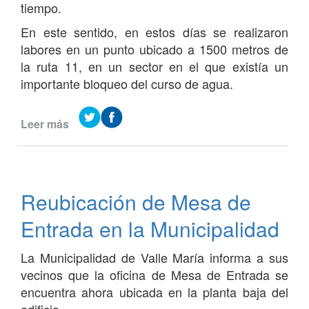
tiempo.
En este sentido, en estos días se realizaron
labores en un punto ubicado a 1500 metros de
la ruta 11, en un sector en el que existía un
importante bloqueo del curso de agua.
Leer más
de
Continúan
los
trabajos
en
Reubicación de Mesa de
el
cauce
Entrada en la Municipalidad
del
arroyo
La Municipalidad de Valle María informa a sus
Crespo
vecinos que la oficina de Mesa de Entrada se
encuentra ahora ubicada en la planta baja del