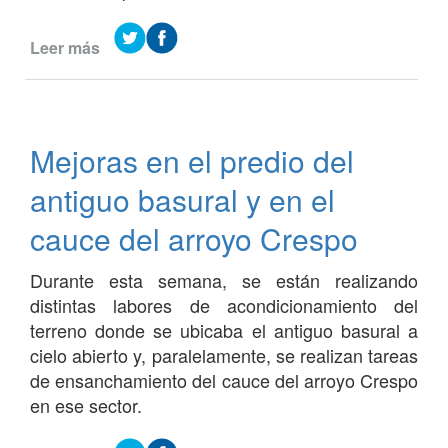
Leer más
de
Obras
en
el
predio
Mejoras en el predio del
del
futuro
antiguo basural y en el
corralón
municipal
cauce del arroyo Crespo
Durante esta semana, se están realizando
distintas labores de acondicionamiento del
terreno donde se ubicaba el antiguo basural a
cielo abierto y, paralelamente, se realizan tareas
de ensanchamiento del cauce del arroyo Crespo
en ese sector.