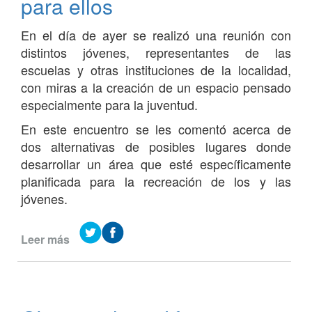
para ellos
Municipal
de
En el día de ayer se realizó una reunión con
Viviendas
distintos jóvenes, representantes de las
escuelas y otras instituciones de la localidad,
con miras a la creación de un espacio pensado
especialmente para la juventud.
En este encuentro se les comentó acerca de
dos alternativas de posibles lugares donde
desarrollar un área que esté específicamente
planificada para la recreación de los y las
jóvenes.
Leer más
de
Planificando
junto
a
los