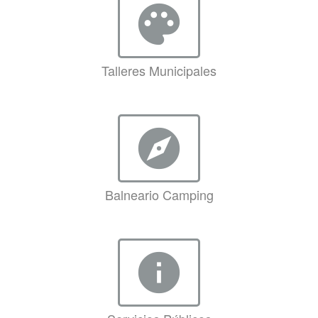
palette
Talleres Municipales
explore
Balneario Camping
info