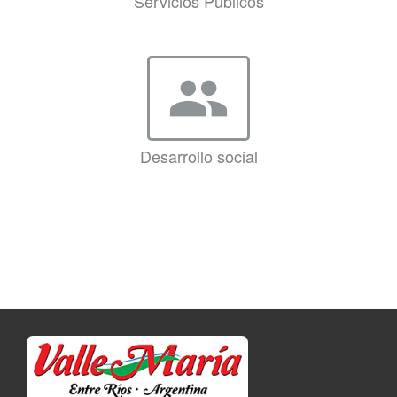
Servicios Públicos
group
Desarrollo social