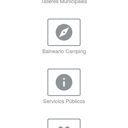
Talleres Municipales
explore
Balneario Camping
info
Servicios Públicos