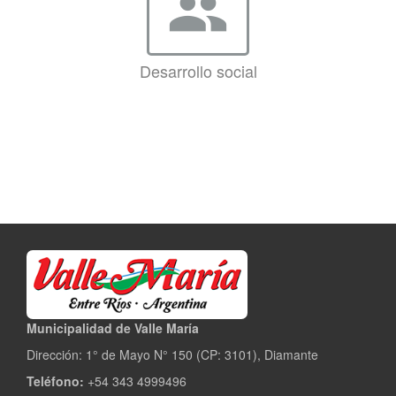
group
Desarrollo social
Municipalidad de Valle María
Dirección: 1° de Mayo N° 150 (CP: 3101), Diamante
Teléfono:
+54 343 4999496