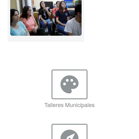
palette
Talleres Municipales
explore