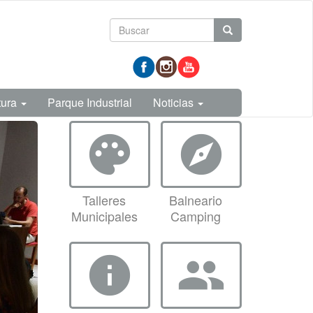
Formulario
Buscar
de
prueba
búsqueda
tura
Parque Industrial
Noticias
palette
explore
Talleres
Balneario
Municipales
Camping
info
group