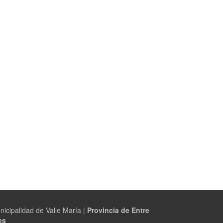
nicipalidad de Valle María |
Provincia de Entre
os