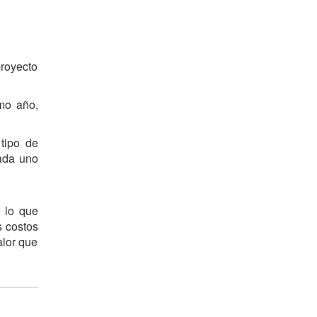
proyecto
imo año,
tipo de
cada uno
 lo que
s costos
alor que