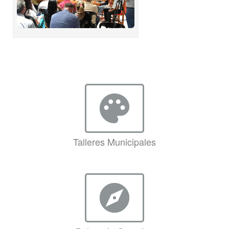
palette
Talleres Municipales
explore