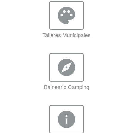
palette
Talleres Municipales
explore
Balneario Camping
info