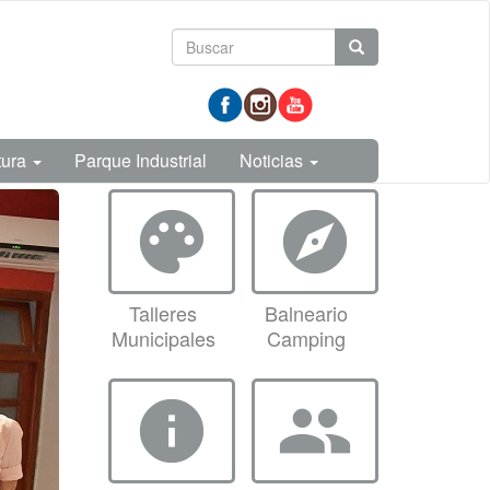
Formulario
Buscar
de
prueba
búsqueda
tura
Parque Industrial
Noticias
palette
explore
Talleres
Balneario
Municipales
Camping
info
group