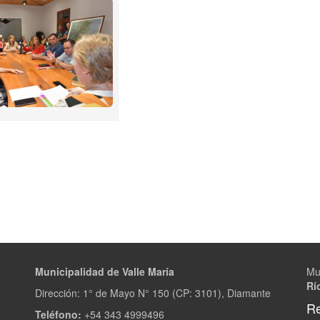
Municipalidad de Valle María
Mu
Rí
Dirección: 1° de Mayo N° 150 (CP: 3101), Diamante
Re
Teléfono:
+54 343 4999496