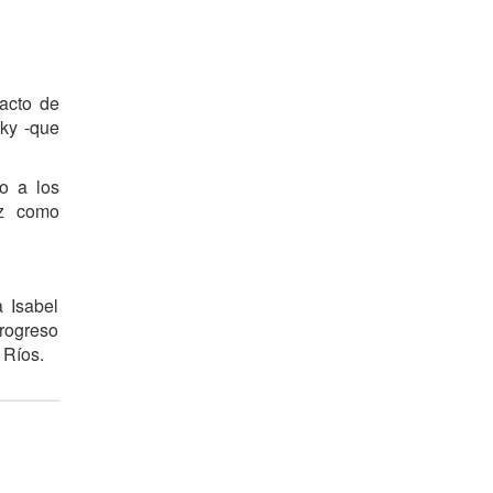
 acto de
sky -que
to a los
ez como
 Isabel
Progreso
 Ríos.