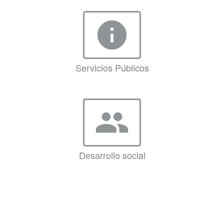
info
Servicios Públicos
group
Desarrollo social