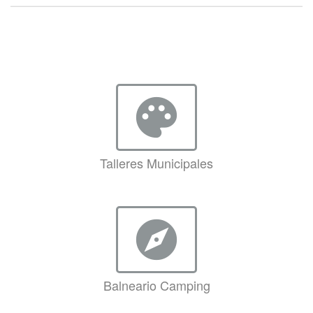
palette
Talleres Municipales
explore
Balneario Camping