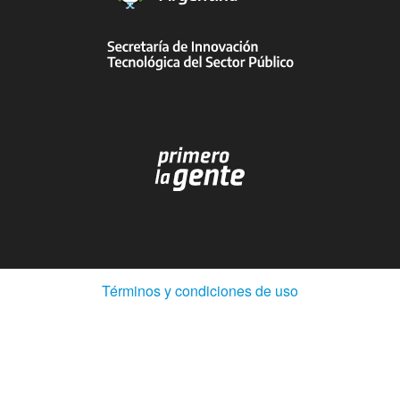
(Abre
Términos y condiciones de uso
en
ventana
nueva)