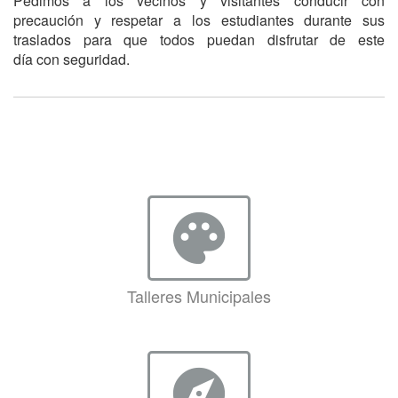
Pedimos a los vecinos y visitantes conducir con
precaución y respetar a los estudiantes durante sus
traslados para que todos puedan disfrutar de este
día con seguridad.
palette
Talleres Municipales
explore