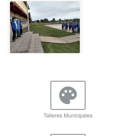
palette
Talleres Municipales