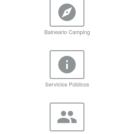
explore
Balneario Camping
info
Servicios Públicos
group