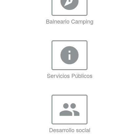
explore
Balneario Camping
info
Servicios Públicos
group
Desarrollo social