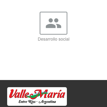
group
Desarrollo social