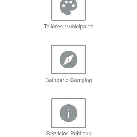
palette
Talleres Municipales
explore
Balneario Camping
info
Servicios Públicos