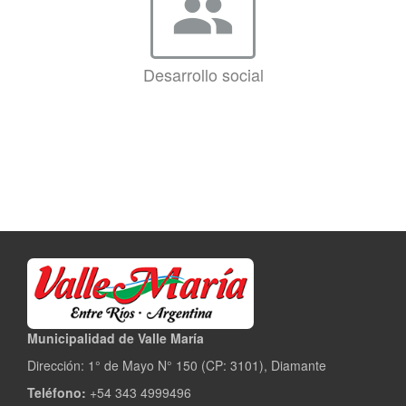
group
Desarrollo social
Municipalidad de Valle María
Dirección: 1° de Mayo N° 150 (CP: 3101), Diamante
Teléfono:
+54 343 4999496